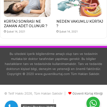
KÜRTAJ SONRASI NE
NEDEN VAKUMLU KÜRTAJ
ZAMAN ADET OLUNUR ?
?
Şubat 14, 2021
Şubat 14, 2021
Bu sitedeki içerik bilgilendirme amaçlı olup tanı ve tedavinin
mutlaka bir doktor tarafından yapılması gerekir. Bu bilgiler
hastalıkların tanı ve tedavisinde kullanılmamalıdır. Tanı ve tedavide
doktorun kişisel bilgi, deneyim ve yeteneği en önemli faktördür.
Copyright © 2020 www.guvenlikurtaj.com Tüm Hakları Saklıdır.
© Telif Hakkı 2026, Tüm Hakları Saklıdır |
Güvenli Kürtaj Kliniği
|