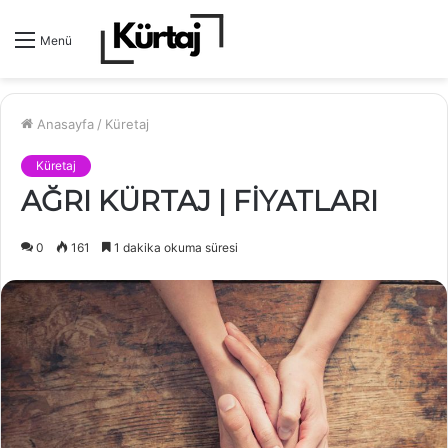
Menü
Anasayfa
/
Küretaj
Küretaj
AĞRI KÜRTAJ | FİYATLARI
0
161
1 dakika okuma süresi