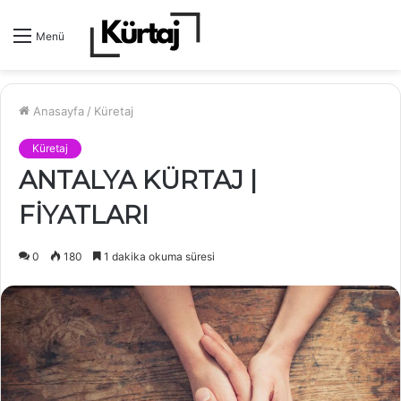
Menü
Anasayfa
/
Küretaj
Küretaj
ANTALYA KÜRTAJ |
FİYATLARI
0
180
1 dakika okuma süresi