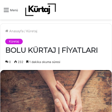
Menü
Anasayfa
/
Küretaj
Küretaj
BOLU KÜRTAJ | FİYATLARI
0
232
1 dakika okuma süresi