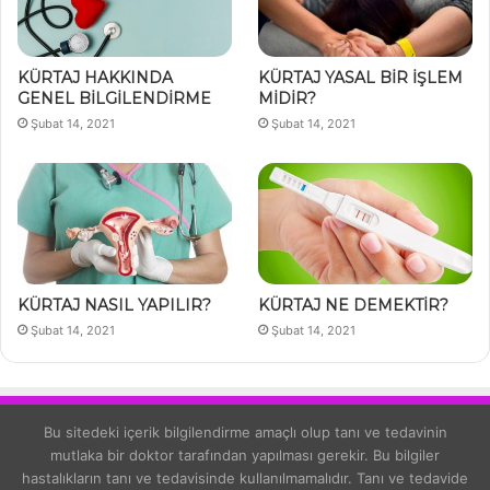
KÜRTAJ HAKKINDA
KÜRTAJ YASAL BİR İŞLEM
GENEL BİLGİLENDİRME
MİDİR?
Şubat 14, 2021
Şubat 14, 2021
KÜRTAJ NASIL YAPILIR?
KÜRTAJ NE DEMEKTİR?
Şubat 14, 2021
Şubat 14, 2021
Bu sitedeki içerik bilgilendirme amaçlı olup tanı ve tedavinin
mutlaka bir doktor tarafından yapılması gerekir. Bu bilgiler
hastalıkların tanı ve tedavisinde kullanılmamalıdır. Tanı ve tedavide