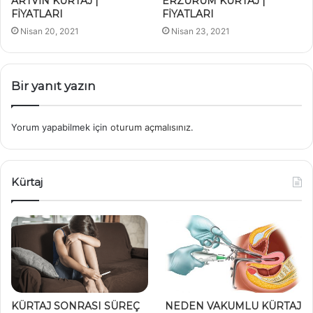
ARTVİN KÜRTAJ |
ERZURUM KÜRTAJ |
FİYATLARI
FİYATLARI
Nisan 20, 2021
Nisan 23, 2021
Bir yanıt yazın
Yorum yapabilmek için
oturum açmalısınız
.
Kürtaj
KÜRTAJ SONRASI SÜREÇ
NEDEN VAKUMLU KÜRTAJ